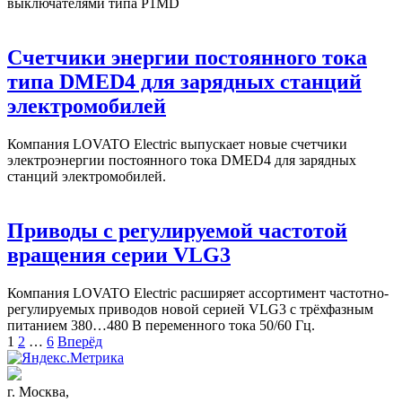
выключателями типа P1MD
Счетчики энергии постоянного тока
типа DMED4 для зарядных станций
электромобилей
Компания LOVATO Electric выпускает новые счетчики
электроэнергии постоянного тока DMED4 для зарядных
станций электромобилей.
Приводы с регулируемой частотой
вращения серии VLG3
Компания LOVATO Electric расширяет ассортимент частотно-
регулируемых приводов новой серией VLG3 с трёхфазным
питанием 380…480 В переменного тока 50/60 Гц.
Пагинация
Page
Page
Page
1
2
…
6
Вперёд
записей
г. Москва,