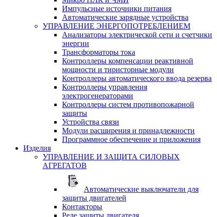
Импульсные источники питания
Автоматические зарядные устройства
УПРАВЛЕНИЕ ЭНЕРГОПОТРЕБЛЕНИЕМ
Анализаторы электрической сети и счетчики
энергии
Трансформаторы тока
Контроллеры компенсации реактивной
мощности и тиристорные модули
Контроллеры автоматического ввода резерва
Контроллеры управления
электрогенераторами
Контроллеры систем противопожарной
защиты
Устройства связи
Модули расширения и принадлежности
Программное обеспечение и приложения
Изделия
УПРАВЛЕНИЕ И ЗАЩИТА СИЛОВЫХ
АГРЕГАТОВ
Автоматические выключатели для
защиты двигателей
Контакторы
Реле защиты двигателя