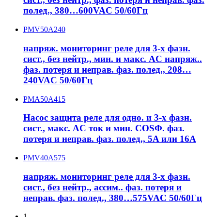
полед., 380…600VAC 50/60Гц
PMV50A240
напряж. мониторинг реле для 3-х фазн.
сист., без нейтр., мин. и макс. AC напряж..
фаз. потеря и неправ. фаз. полед., 208…
240VAC 50/60Гц
PMA50A415
Насос защита реле для одно. и 3-х фазн.
сист., макс. AC ток и мин. COSΦ. фаз.
потеря и неправ. фаз. полед., 5A или 16A
PMV40A575
напряж. мониторинг реле для 3-х фазн.
сист., без нейтр., ассим.. фаз. потеря и
неправ. фаз. полед., 380…575VAC 50/60Гц
1