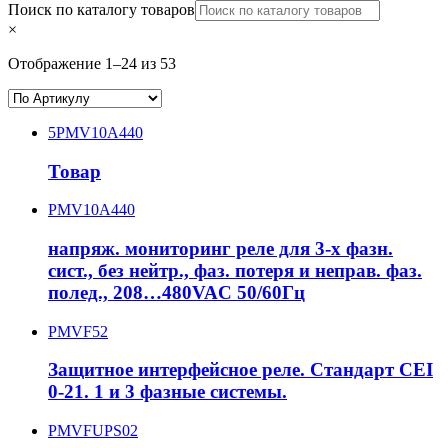
Поиск по каталогу товаров
×
Отображение 1–24 из 53
5PMV10A440
Товар
PMV10A440
напряж. мониторинг реле для 3-х фазн.
сист., без нейтр., фаз. потеря и неправ. фаз.
полед., 208…480VAC 50/60Гц
PMVF52
Защитное интерфейсное реле. Стандарт CEI
0-21. 1 и 3 фазные системы.
PMVFUPS02