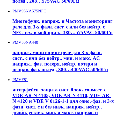
полед., 208…575VAC 50/60Гц
PMV95NA575NFC
Многофунк. напряж. и Частота мониторинг
реле для 3-х фазн. сист. с или без нейтр. с
NFC тех. и моб.прил.. 380…575VAC 50/60Гц
PMV50NA440
напряж. мониторинг реле для 3-х фазн.
сист., с или без нейтр., мин. и макс. AC
напряж.. фаз. потеря, нейтр. потеря и
неправ. фаз. полед., 380…440VAC 50/60Гц
PMVF81
интерфейсн. защита сист. блокs совмест. с
VDE-AR-N 4105, VDE-AR-N 4110, VDE-AR-
N 4120 и VDE V 0126-1-1 для одно.-фаз. и 3-х
фазн. сист. с и без низк. напряж. нейтр.,
двойн. уставк. мин. и макс. напряж. и