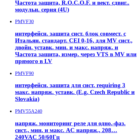
Частота защита, R.O.C.O.F. и вект. сдвиг..
модульн. серия (4U)
PMVF30
интерфейсн. защита сист. блок совмест. с
Итальян. стандарт. CEI 0-16, для MV сист.,
двойн. уставк. мин. и макс. напряж. и
Частота защита, измер. через VTS в MV или
прямого в LV
PMVF90
интерфейсн. защита для сист. requiring 3
макс. напряж. уставк. (E.g. Czech Republic и
Slovakia)
PMV55A240
напряж. мониторинг реле для одно.-фаз.
сист., мин. и макс. AC напряж., 208…
240VAC 50/60Гц