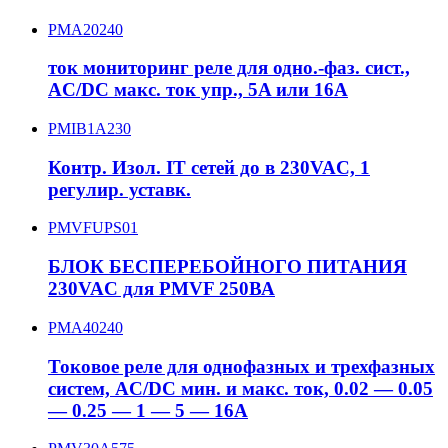
PMA20240
ток мониторинг реле для одно.-фаз. сист.,
AC/DC макс. ток упр., 5A или 16A
PMIB1A230
Контр. Изол. IT сетей до в 230VAC, 1
регулир. уставк.
PMVFUPS01
БЛОК БЕСПЕРЕБОЙНОГО ПИТАНИЯ
230VAC для PMVF 250ВА
PMA40240
Токовое реле для однофазных и трехфазных
систем, AC/DC мин. и макс. ток, 0.02 — 0.05
— 0.25 — 1 — 5 — 16A