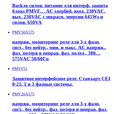
Backдо силов. питание для интерф. защита
блокs PMVF… AC sдоplied. вход. 230VAC,
вых. 230VAC с sвкрасн. энергии 645Ws и
силов. 650VA
PMV50A575
напряж. мониторинг реле для 3-х фазн.
сист., без нейтр., мин. и макс. AC напряж..
фаз. потеря и неправ. фаз. полед., 380…
575VAC 50/60Гц
PMVF51
Защитное интерфейсное реле. Стандарт CEI
0-21. 1 и 3 фазные системы.
PMV20A575
напряж. мониторинг реле для 3-х фазн.
сист., без нейтр., фаз. потеря и неправ. фаз.