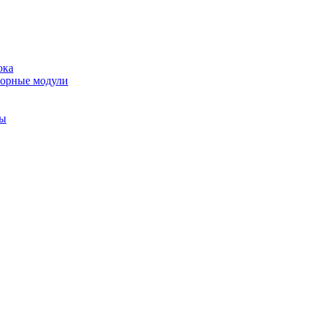
ока
торные модули
ты