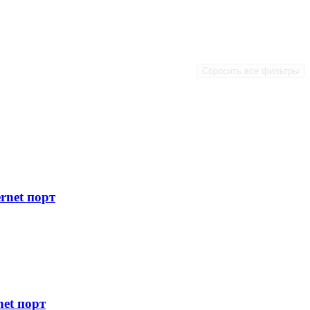
Сбросить все фильтры
rnet порт
net порт