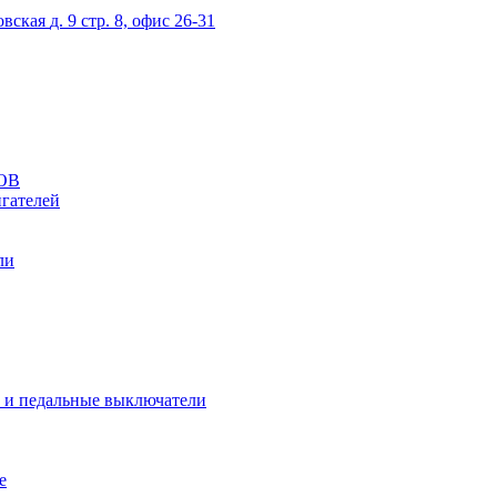
овская
д. 9 стр. 8, офис 26-31
ОВ
гателей
ли
 и педальные выключатели
е