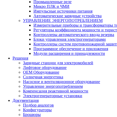
Промышленные реле
Микро ПЛК и ЧМИ
Импульсные источники питания
Автоматические зарядные устройства
УПРАВЛЕНИЕ ЭНЕРГОПОТРЕБЛЕНИЕМ
Измерительные приборы и трансформаторы т
Регуляторы коэффициента мощности и тирис
Контроллеры автоматического ввода резерва
Блоки управления электрогенераторами
Контроллеры систем противопожарной защи
Программное обеспечение и приложения
Модули расширения и принадлежности
Решения
Зарядные станции для электромобилей
Лифтовое оборудование
ОЕМ Оборудование
Солнечная энергетика
Насосное и вентиляционное оборудование
Управление энергопотреблением
Компенсация реактивной мощности
Электрогенераторные установки
Документация
Подбор аналогов
Конфигураторы
Брошюры