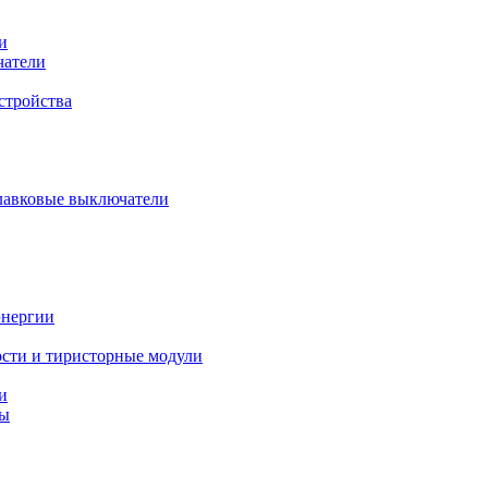
и
чатели
стройства
плавковые выключатели
энергии
сти и тиристорные модули
и
ты