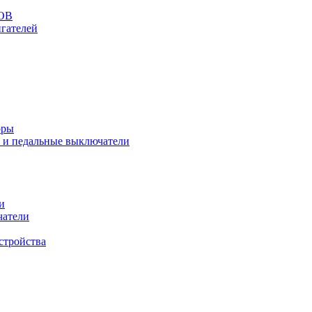
ОВ
гателей
оры
 и педальные выключатели
и
чатели
стройства