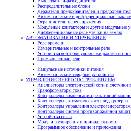
Выключатели-разъединители
Распределительные блоки
Держатели предохранителей и предохранител
Автоматические и дифференциальные выклю
Ограничители перенапряжения
Модульные контакторы и другие модульные у
Дифференциальные реле утечки на землю
АВТОМАТИЗАЦИЯ И УПРАВЛЕНИЕ
Реле времени
Измерительные и контрольные реле
Устройства контроля уровня жидкостей и по
Промышленные реле
Импульсные источники питания
Автоматические зарядные устройства
УПРАВЛЕНИЕ ЭНЕРГОПОТРЕБЛЕНИЕМ
Анализаторы электрической сети и счетчики 
Трансформаторы тока
Контроллеры компенсации реактивной мощно
Контроллеры автоматического ввода резерва
Контроллеры управления электрогенераторам
Контроллеры систем противопожарной защи
Устройства связи
Модули расширения и принадлежности
Программное обеспечение и приложения