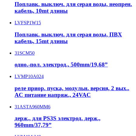
Поплавк. выключ. для серая воды, неопрен.
кабель, 10mt длины
LVFSP1W15
Поплавк. выключ. для серая воды, ПВХ
кабель, 15mt длины
31SCM50
одно.-пол. электрод., 500mm/19,68”
LVMP10A024
реле приор. пуска, модульн. версия, 2 вых..
AC питание напряж., 24VAC
31ASTA960MM6
держ., для PS3S электрод. держ.,
960mm/37,79”