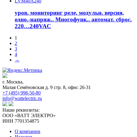
LVM40A240
уров. мониторинг реле, модульн. версия,
одно.-напряж.. Многофунк.. автомат. сброс,
220…240VAC
1
2
3
4
→
г. Москва,
Малая Семёновская д. 9 стр. 8, офис 26-31
+7 (495) 998-50-80
info@wattelectric.ru
Наши реквизиты:
ООО «ВАТТ ЭЛЕКТРО»
ИНН 7701354875
О компании
Изделия