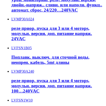
двойн.-напряж.. сливн. или наполн. функц..
автомат. сброс, 24/220…240VAC
LVMP30A024
реле приор. пуска для 3 или 4 моторs,
модульн. версия. доп. питание напряж.
24VAC
LVFSN1B05
Поплавк. выключ. для сточной воды,
неопрен. кабель, 5mt длины
LVMP30A240
реле приор. пуска для 3 или 4 моторs,
модульн. версия. доп. питание напряж.
100…240VAC
LVFSN1W10