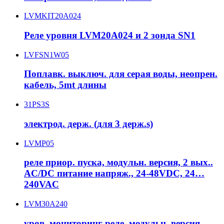
LVMKIT20A024
Реле уровня LVM20A024 и 2 зонда SN1
LVFSN1W05
Поплавк. выключ. для серая воды, неопрен.
кабель, 5mt длины
31PS3S
электрод. держ. (для 3 держ.s)
LVMP05
реле приор. пуска, модульн. версия, 2 вых..
AC/DC питание напряж., 24-48VDC, 24…
240VAC
LVM30A240
уров. мониторинг реле, модульн. версия,