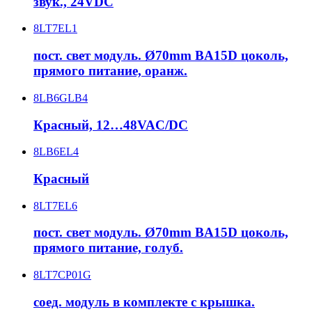
звук., 24VDC
8LT7EL1
пост. свет модуль. Ø70mm BA15D цоколь,
прямого питание, оранж.
8LB6GLB4
Красный, 12…48VAC/DC
8LB6EL4
Красный
8LT7EL6
пост. свет модуль. Ø70mm BA15D цоколь,
прямого питание, голуб.
8LT7CP01G
соед. модуль в комплекте с крышка.