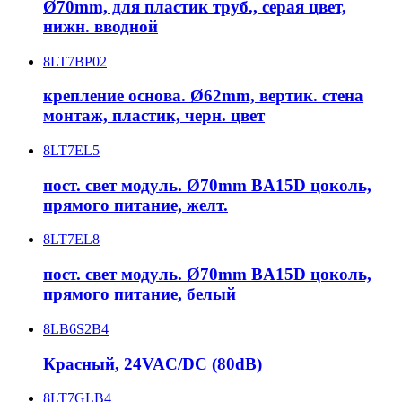
Ø70mm, для пластик труб., серая цвет,
нижн. вводной
8LT7BP02
крепление основа. Ø62mm, вертик. стена
монтаж, пластик, черн. цвет
8LT7EL5
пост. свет модуль. Ø70mm BA15D цоколь,
прямого питание, желт.
8LT7EL8
пост. свет модуль. Ø70mm BA15D цоколь,
прямого питание, белый
8LB6S2B4
Красный, 24VAC/DC (80dB)
8LT7GLB4