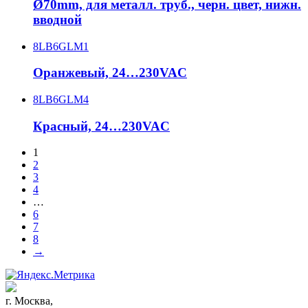
Ø70mm, для металл. труб., черн. цвет, нижн.
вводной
8LB6GLM1
Оранжевый, 24…230VAC
8LB6GLM4
Красный, 24…230VAC
1
2
3
4
…
6
7
8
→
г. Москва,