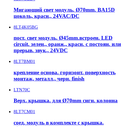
Мигающий свет модуль. Ø70mm. BA15D
цоколь, красн., 24VAC/DC
8LT4K05BG
пост. свет модуль. Ø45mm.встроен. LED
circuit. зелен., оранж., красн. с постоян. или
прерыв. звук., 24VDC
8LT7BM01
крепление основа. горизонт. поверхность
монтаж, металл., черн. finish
LTN70C
Верх. крышка. для Ø70mm сигн. колонна
8LT7CM01
соед. модуль в комплекте с крышка.