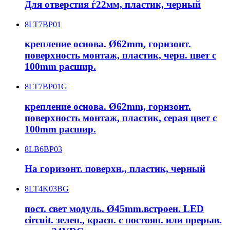
Для отверстия ѓ22мм, пластик, черный
8LT7BP01
крепление основа. Ø62mm, горизонт.
поверхность монтаж, пластик, черн. цвет с
100mm расшир.
8LT7BP01G
крепление основа. Ø62mm, горизонт.
поверхность монтаж, пластик, серая цвет с
100mm расшир.
8LB6BP03
На горизонт. поверхн., пластик, черный
8LT4K03BG
пост. свет модуль. Ø45mm.встроен. LED
circuit. зелен., красн. с постоян. или прерыв.