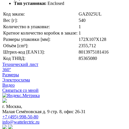
Тип установки:
Enclosed
Код заказа:
GAZ025UL
Вес [г]:
540
Количество в упаковке:
1
Кратное количество коробок в заказе:
1
Размеры упаковки [мм]:
172X107X128
Объём [cm³]:
2355,712
Штрих-код [EAN13]:
8013975181416
Код ТНВД:
85365080
Технический лист
360°
Размеры
Электросхема
Видео
Связаться со мной
г. Москва,
Малая Семёновская д. 9 стр. 8, офис 26-31
+7 (495) 998-50-80
info@wattelectric.ru