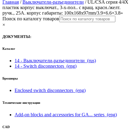
Главная
/
Выключатели-разъединители
/ UL/CSA серия 4/4X
пластик корпус выключат., 3-х-пол.. с вращ. красн./желт.
ручк., 25A. корпус габариты: 100x168x97mm/3.9×6.6×3.8»
Поиск по каталогу товаров
×
ДОКУМЕНТЫ:
Каталог
14 - Выключатели-разъединители
(rus)
14 - Switch disconnectors
(eng)
Брошюры
Enclosed switch disconnectors
(eng)
Технические инструкции
Add-on blocks and accessories for GA... series
(eng)
CAD