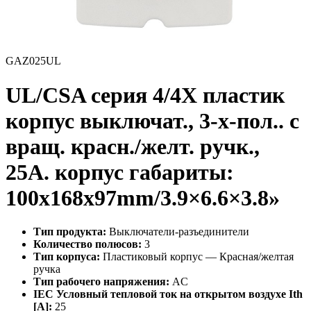
GAZ025UL
UL/CSA серия 4/4X пластик
корпус выключат., 3-х-пол.. с
вращ. красн./желт. ручк.,
25A. корпус габариты:
100x168x97mm/3.9×6.6×3.8»
Тип продукта:
Выключатели-разъединители
Количество полюсов:
3
Тип корпуса:
Пластиковый корпус — Красная/желтая
ручка
Тип рабочего напряжения:
AC
IEC Условный тепловой ток на открытом воздухе Ith
[A]:
25