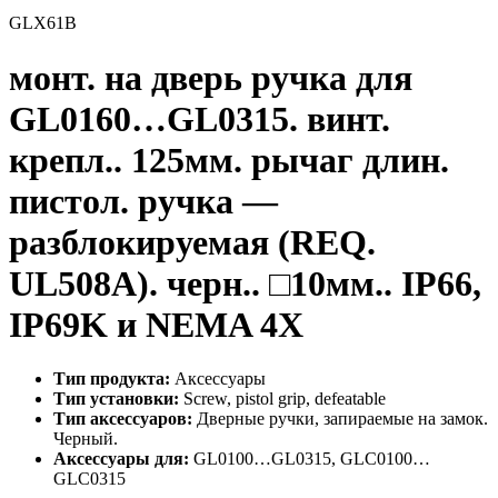
GLX61B
монт. на дверь ручка для
GL0160…GL0315. винт.
крепл.. 125мм. рычаг длин.
пистол. ручка —
разблокируемая (REQ.
UL508A). черн.. □10мм.. IP66,
IP69K и NEMA 4X
Тип продукта:
Аксессуары
Тип установки:
Screw, pistol grip, defeatable
Тип аксессуаров:
Дверные ручки, запираемые на замок.
Черный.
Аксессуары для:
GL0100…GL0315, GLC0100…
GLC0315