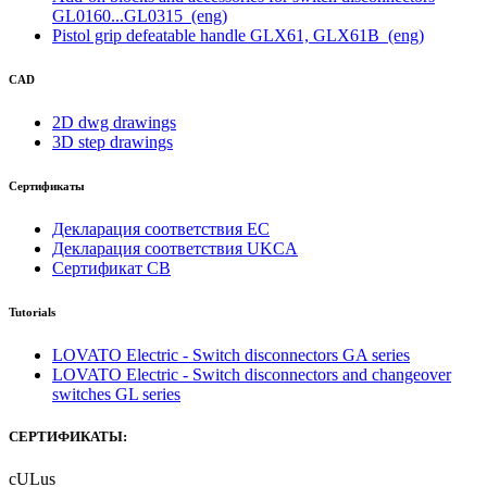
GL0160...GL0315
(eng)
Pistol grip defeatable handle GLX61, GLX61B
(eng)
CAD
2D dwg drawings
3D step drawings
Сертификаты
Декларация соответствия ЕС
Декларация соответствия UKCA
Сертификат CB
Tutorials
LOVATO Electric - Switch disconnectors GA series
LOVATO Electric - Switch disconnectors and changeover
switches GL series
СЕРТИФИКАТЫ:
cULus