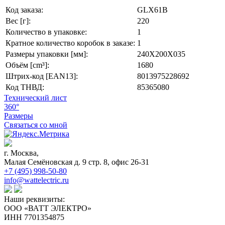
Код заказа:
GLX61B
Вес [г]:
220
Количество в упаковке:
1
Кратное количество коробок в заказе:
1
Размеры упаковки [мм]:
240X200X035
Объём [cm³]:
1680
Штрих-код [EAN13]:
8013975228692
Код ТНВД:
85365080
Технический лист
360°
Размеры
Связаться со мной
г. Москва,
Малая Семёновская д. 9 стр. 8, офис 26-31
+7 (495) 998-50-80
info@wattelectric.ru
Наши реквизиты:
ООО «ВАТТ ЭЛЕКТРО»
ИНН 7701354875