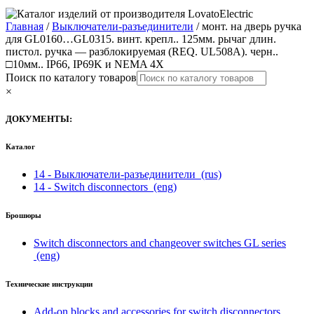
Главная
/
Выключатели-разъединители
/ монт. на дверь ручка
для GL0160…GL0315. винт. крепл.. 125мм. рычаг длин.
пистол. ручка — разблокируемая (REQ. UL508A). черн..
□10мм.. IP66, IP69K и NEMA 4X
Поиск по каталогу товаров
×
ДОКУМЕНТЫ:
Каталог
14 - Выключатели-разъединители
(rus)
14 - Switch disconnectors
(eng)
Брошюры
Switch disconnectors and changeover switches GL series
(eng)
Технические инструкции
Add-on blocks and accessories for switch disconnectors