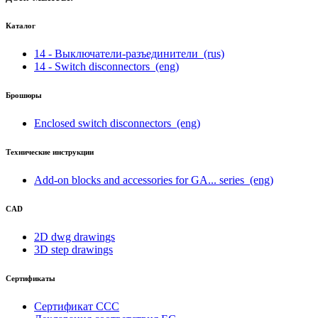
Каталог
14 - Выключатели-разъединители
(rus)
14 - Switch disconnectors
(eng)
Брошюры
Enclosed switch disconnectors
(eng)
Технические инструкции
Add-on blocks and accessories for GA... series
(eng)
CAD
2D dwg drawings
3D step drawings
Сертификаты
Сертификат CCC