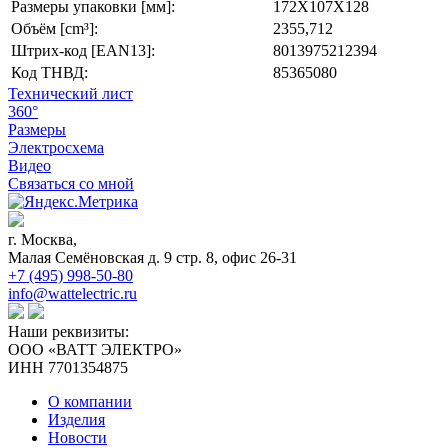
Размеры упаковки [мм]:
172X107X128
Объём [cm³]:
2355,712
Штрих-код [EAN13]:
8013975212394
Код ТНВД:
85365080
Технический лист
360°
Размеры
Электросхема
Видео
Связаться со мной
г. Москва,
Малая Семёновская д. 9 стр. 8, офис 26-31
+7 (495) 998-50-80
info@wattelectric.ru
Наши реквизиты:
ООО «ВАТТ ЭЛЕКТРО»
ИНН 7701354875
О компании
Изделия
Новости