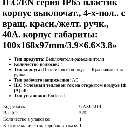
IEC/EN серия IP65 пластик
корпус выключат., 4-х-пол.. с
вращ. красн./желт. ручк.,
40A. корпус габариты:
100x168x97mm/3.9×6.6×3.8»
Тип продукта:
Выключатели-разъединители
Количество полюсов:
4
Тип корпуса:
Пластиковый корпус — Красная/желтая
ручка
Тип рабочего напряжения:
AC
IEC Условный тепловой ток на открытом воздухе Ith
[A]:
40
Тип установки:
Enclosed
Код заказа:
GAZ040T4
Вес [г]:
520
Количество в упаковке:
1
Кратное количество коробок в заказе:
1