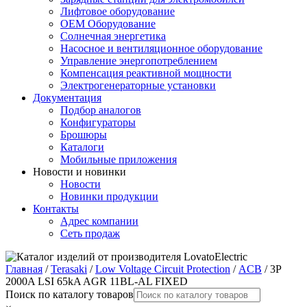
Лифтовое оборудование
ОЕМ Оборудование
Солнечная энергетика
Насосное и вентиляционное оборудование
Управление энергопотреблением
Компенсация реактивной мощности
Электрогенераторные установки
Документация
Подбор аналогов
Конфигураторы
Брошюры
Каталоги
Мобильные приложения
Новости и новинки
Новости
Новинки продукции
Контакты
Адрес компании
Сеть продаж
Главная
/
Terasaki
/
Low Voltage Circuit Protection
/
ACB
/ 3P
2000A LSI 65kA AGR 11BL-AL FIXED
Поиск по каталогу товаров