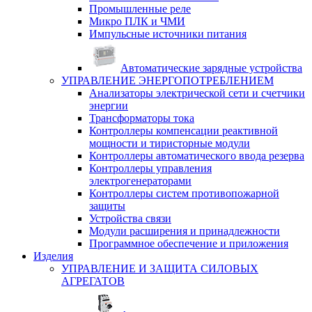
Промышленные реле
Микро ПЛК и ЧМИ
Импульсные источники питания
Автоматические зарядные устройства
УПРАВЛЕНИЕ ЭНЕРГОПОТРЕБЛЕНИЕМ
Анализаторы электрической сети и счетчики
энергии
Трансформаторы тока
Контроллеры компенсации реактивной
мощности и тиристорные модули
Контроллеры автоматического ввода резерва
Контроллеры управления
электрогенераторами
Контроллеры систем противопожарной
защиты
Устройства связи
Модули расширения и принадлежности
Программное обеспечение и приложения
Изделия
УПРАВЛЕНИЕ И ЗАЩИТА СИЛОВЫХ
АГРЕГАТОВ