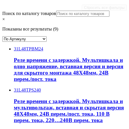
Сбросить все фильтры
Поиск по каталогу товаров
×
Показаны все результаты (9)
31L48TPBM24
Реле времени с задержкой. Мультишкала и
одно напряжение, вставная версия и версия
для скрытого монтажа 48X48мм, 24В
перем./пост. тока
31L48TPS240
Реле времени с задержкой. Мультишкала и
мультивольтаж, вставная и скрытая версия
48X48мм, 24В перем./пост. тока, 110 В
перем. тока, 220…240В перем. тока