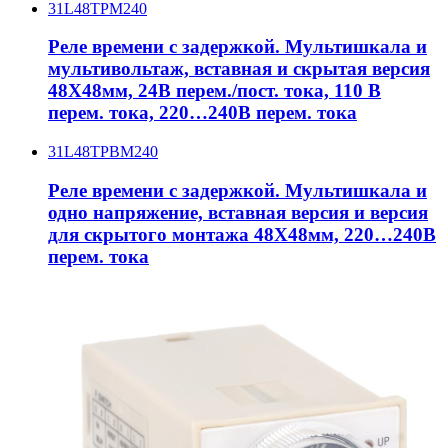
31L48TPM240
Реле времени с задержкой. Мультишкала и
мультивольтаж, вставная и скрытая версия
48X48мм, 24В перем./пост. тока, 110 В
перем. тока, 220…240В перем. тока
31L48TPBM240
Реле времени с задержкой. Мультишкала и
одно напряжение, вставная версия и версия
для скрытого монтажа 48X48мм, 220…240В
перем. тока