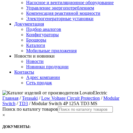
Насосное и вентиляционное оборудование
Управление энергопотреблением
Компенсация реактивной мощности
Электрогенераторные установки
Документация
Подбор аналогов
Конфигураторы
Брошюры
Каталоги
Мобильные приложения
Новости и новинки
Новости
Новинки продукции
Контакты
Адрес компании
Сеть продаж
Главная
/
Terasaki
/
Low Voltage Circuit Protection
/
Modular
Switch
/
TD3
/ Modular Switch 4P 125A TD3 MS
Поиск по каталогу товаров
×
ДОКУМЕНТЫ: