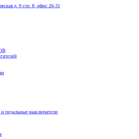
овская
д. 9 стр. 8, офис 26-31
ОВ
гателей
ли
 и педальные выключатели
е