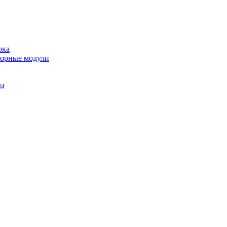
ока
торные модули
ты