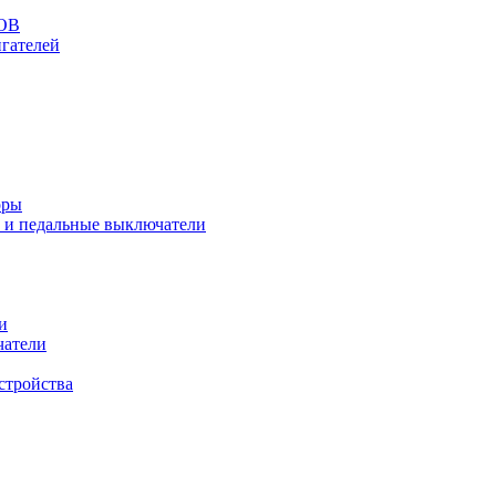
ОВ
гателей
оры
 и педальные выключатели
и
чатели
стройства