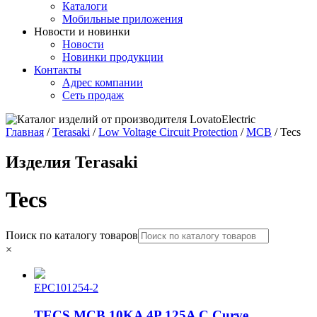
Каталоги
Мобильные приложения
Новости и новинки
Новости
Новинки продукции
Контакты
Адрес компании
Сеть продаж
Главная
/
Terasaki
/
Low Voltage Circuit Protection
/
MCB
/ Tecs
Изделия Terasaki
Tecs
Поиск по каталогу товаров
×
EPC101254-2
TECS MCB 10KA 4P 125A C Curve