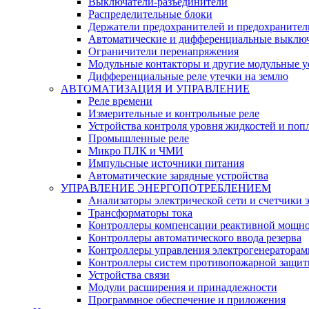
Выключатели-разъединители
Распределительные блоки
Держатели предохранителей и предохранител
Автоматические и дифференциальные выклю
Ограничители перенапряжения
Модульные контакторы и другие модульные у
Дифференциальные реле утечки на землю
АВТОМАТИЗАЦИЯ И УПРАВЛЕНИЕ
Реле времени
Измерительные и контрольные реле
Устройства контроля уровня жидкостей и по
Промышленные реле
Микро ПЛК и ЧМИ
Импульсные источники питания
Автоматические зарядные устройства
УПРАВЛЕНИЕ ЭНЕРГОПОТРЕБЛЕНИЕМ
Анализаторы электрической сети и счетчики 
Трансформаторы тока
Контроллеры компенсации реактивной мощно
Контроллеры автоматического ввода резерва
Контроллеры управления электрогенераторам
Контроллеры систем противопожарной защи
Устройства связи
Модули расширения и принадлежности
Программное обеспечение и приложения