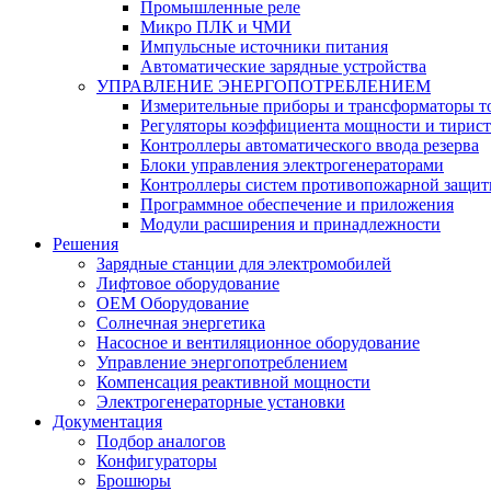
Промышленные реле
Микро ПЛК и ЧМИ
Импульсные источники питания
Автоматические зарядные устройства
УПРАВЛЕНИЕ ЭНЕРГОПОТРЕБЛЕНИЕМ
Измерительные приборы и трансформаторы т
Регуляторы коэффициента мощности и тирис
Контроллеры автоматического ввода резерва
Блоки управления электрогенераторами
Контроллеры систем противопожарной защи
Программное обеспечение и приложения
Модули расширения и принадлежности
Решения
Зарядные станции для электромобилей
Лифтовое оборудование
ОЕМ Оборудование
Солнечная энергетика
Насосное и вентиляционное оборудование
Управление энергопотреблением
Компенсация реактивной мощности
Электрогенераторные установки
Документация
Подбор аналогов
Конфигураторы
Брошюры