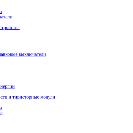
и
чатели
стройства
плавковые выключатели
энергии
сти и тиристорные модули
и
ты