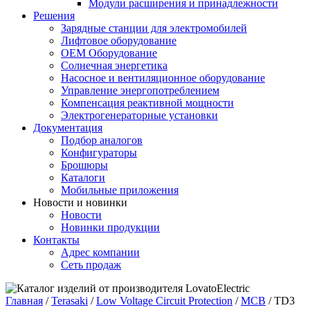
Модули расширения и принадлежности
Решения
Зарядные станции для электромобилей
Лифтовое оборудование
ОЕМ Оборудование
Солнечная энергетика
Насосное и вентиляционное оборудование
Управление энергопотреблением
Компенсация реактивной мощности
Электрогенераторные установки
Документация
Подбор аналогов
Конфигураторы
Брошюры
Каталоги
Мобильные приложения
Новости и новинки
Новости
Новинки продукции
Контакты
Адрес компании
Сеть продаж
Главная
/
Terasaki
/
Low Voltage Circuit Protection
/
MCB
/ TD3