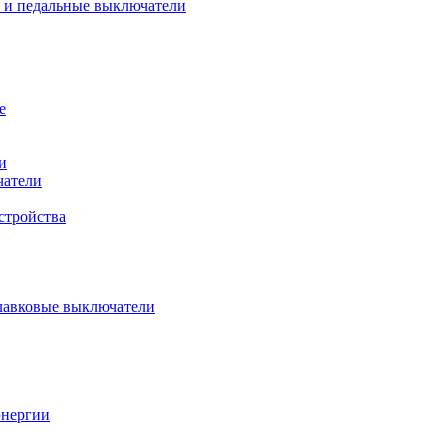
 и педальные выключатели
е
и
чатели
стройства
плавковые выключатели
энергии