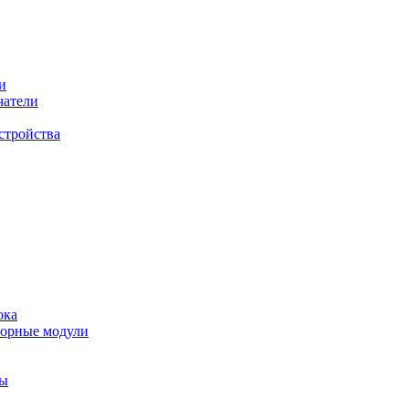
и
чатели
стройства
ока
торные модули
ты