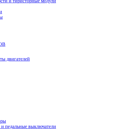
сти и тиристорные модули
и
ты
ОВ
ты двигателей
оры
 и педальные выключатели