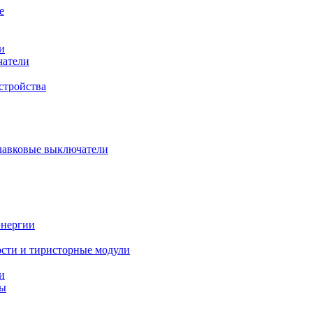
е
и
чатели
стройства
плавковые выключатели
энергии
сти и тиристорные модули
и
ты