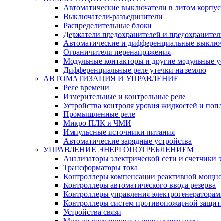
Автоматические выключатели в литом корпус
Выключатели-разъединители
Распределительные блоки
Держатели предохранителей и предохранител
Автоматические и дифференциальные выклю
Ограничители перенапряжения
Модульные контакторы и другие модульные у
Дифференциальные реле утечки на землю
АВТОМАТИЗАЦИЯ И УПРАВЛЕНИЕ
Реле времени
Измерительные и контрольные реле
Устройства контроля уровня жидкостей и по
Промышленные реле
Микро ПЛК и ЧМИ
Импульсные источники питания
Автоматические зарядные устройства
УПРАВЛЕНИЕ ЭНЕРГОПОТРЕБЛЕНИЕМ
Анализаторы электрической сети и счетчики 
Трансформаторы тока
Контроллеры компенсации реактивной мощно
Контроллеры автоматического ввода резерва
Контроллеры управления электрогенераторам
Контроллеры систем противопожарной защи
Устройства связи
Модули расширения и принадлежности