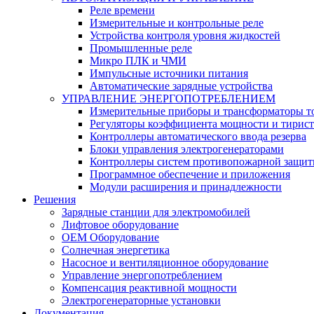
Реле времени
Измерительные и контрольные реле
Устройства контроля уровня жидкостей
Промышленные реле
Микро ПЛК и ЧМИ
Импульсные источники питания
Автоматические зарядные устройства
УПРАВЛЕНИЕ ЭНЕРГОПОТРЕБЛЕНИЕМ
Измерительные приборы и трансформаторы т
Регуляторы коэффициента мощности и тирис
Контроллеры автоматического ввода резерва
Блоки управления электрогенераторами
Контроллеры систем противопожарной защи
Программное обеспечение и приложения
Модули расширения и принадлежности
Решения
Зарядные станции для электромобилей
Лифтовое оборудование
ОЕМ Оборудование
Солнечная энергетика
Насосное и вентиляционное оборудование
Управление энергопотреблением
Компенсация реактивной мощности
Электрогенераторные установки
Документация