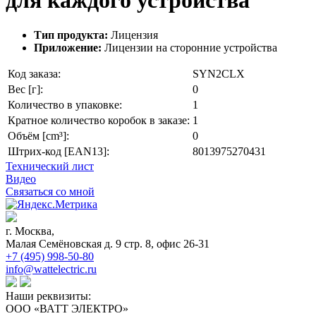
для каждого устройства
Тип продукта:
Лицензия
Приложение:
Лицензии на сторонние устройства
Код заказа:
SYN2CLX
Вес [г]:
0
Количество в упаковке:
1
Кратное количество коробок в заказе:
1
Объём [cm³]:
0
Штрих-код [EAN13]:
8013975270431
Технический лист
Видео
Связаться со мной
г. Москва,
Малая Семёновская д. 9 стр. 8, офис 26-31
+7 (495) 998-50-80
info@wattelectric.ru
Наши реквизиты:
ООО «ВАТТ ЭЛЕКТРО»