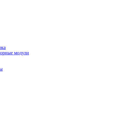
ока
торные модули
ты