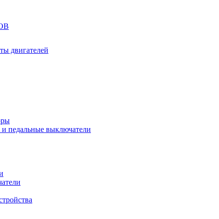
ОВ
ты двигателей
оры
 и педальные выключатели
и
чатели
стройства