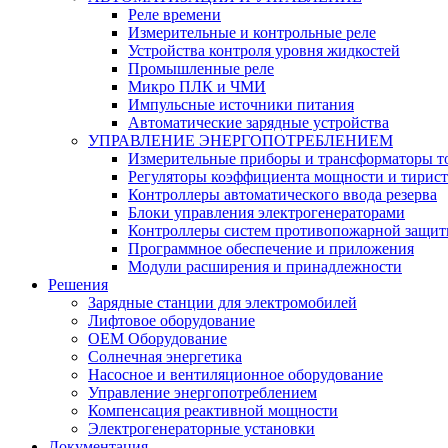
Реле времени
Измерительные и контрольные реле
Устройства контроля уровня жидкостей
Промышленные реле
Микро ПЛК и ЧМИ
Импульсные источники питания
Автоматические зарядные устройства
УПРАВЛЕНИЕ ЭНЕРГОПОТРЕБЛЕНИЕМ
Измерительные приборы и трансформаторы т
Регуляторы коэффициента мощности и тирис
Контроллеры автоматического ввода резерва
Блоки управления электрогенераторами
Контроллеры систем противопожарной защи
Программное обеспечение и приложения
Модули расширения и принадлежности
Решения
Зарядные станции для электромобилей
Лифтовое оборудование
ОЕМ Оборудование
Солнечная энергетика
Насосное и вентиляционное оборудование
Управление энергопотреблением
Компенсация реактивной мощности
Электрогенераторные установки
Документация