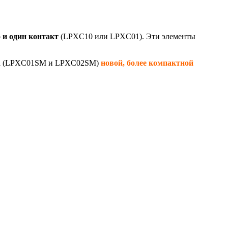
о и один контакт
(LPXC10 или LPXC01). Эти элементы
нга (LPXC01SM и LPXC02SM)
новой, более компактной