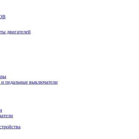
ОВ
ты двигателей
оры
 и педальные выключатели
и
чатели
стройства