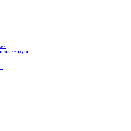
ока
торные модули
ты