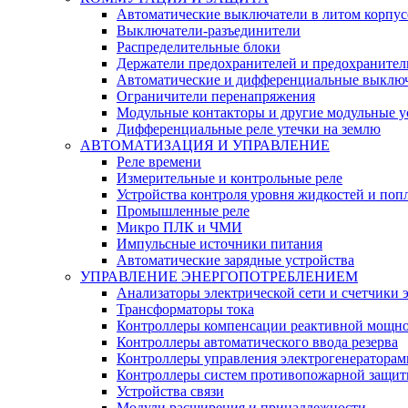
Автоматические выключатели в литом корпус
Выключатели-разъединители
Распределительные блоки
Держатели предохранителей и предохранител
Автоматические и дифференциальные выклю
Ограничители перенапряжения
Модульные контакторы и другие модульные у
Дифференциальные реле утечки на землю
АВТОМАТИЗАЦИЯ И УПРАВЛЕНИЕ
Реле времени
Измерительные и контрольные реле
Устройства контроля уровня жидкостей и по
Промышленные реле
Микро ПЛК и ЧМИ
Импульсные источники питания
Автоматические зарядные устройства
УПРАВЛЕНИЕ ЭНЕРГОПОТРЕБЛЕНИЕМ
Анализаторы электрической сети и счетчики 
Трансформаторы тока
Контроллеры компенсации реактивной мощно
Контроллеры автоматического ввода резерва
Контроллеры управления электрогенераторам
Контроллеры систем противопожарной защи
Устройства связи
Модули расширения и принадлежности