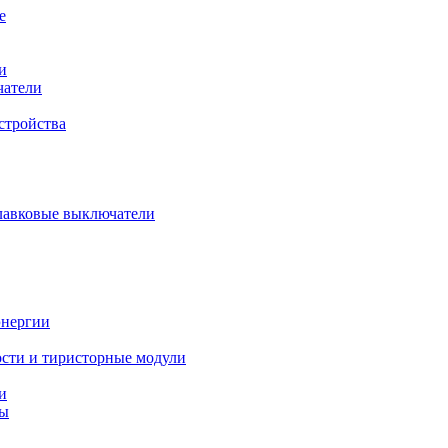
е
и
чатели
стройства
плавковые выключатели
энергии
сти и тиристорные модули
и
ты