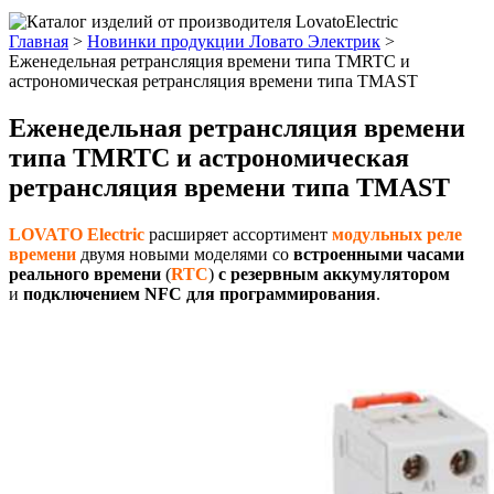
Главная
>
Новинки продукции Ловато Электрик
>
Еженедельная ретрансляция времени типа TMRTC и
астрономическая ретрансляция времени типа TMAST
Еженедельная ретрансляция времени
типа TMRTC и астрономическая
ретрансляция времени типа TMAST
LOVATO Electric
расширяет ассортимент
модульных реле
времени
двумя новыми моделями со
встроенными часами
реального времени
(
RTC
)
с резервным аккумулятором
и
подключением NFC для программирования
.