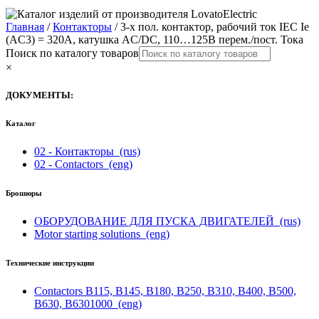
Главная
/
Контакторы
/ 3-х пол. контактор, рабочий ток IEC Ie
(AC3) = 320A, катушка AC/DC, 110…125В перем./пост. Тока
Поиск по каталогу товаров
×
ДОКУМЕНТЫ:
Каталог
02 - Контакторы
(rus)
02 - Contactors
(eng)
Брошюры
ОБОРУДОВАНИЕ ДЛЯ ПУСКА ДВИГАТЕЛЕЙ
(rus)
Motor starting solutions
(eng)
Технические инструкции
Contactors B115, B145, B180, B250, B310, B400, B500,
B630, B6301000
(eng)