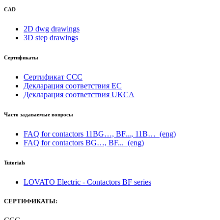
CAD
2D dwg drawings
3D step drawings
Сертификаты
Сертификат CCC
Декларация соответствия ЕС
Декларация соответствия UKCA
Часто задаваемые вопросы
FAQ for contactors 11BG…, BF..., 11B…
(eng)
FAQ for contactors BG…, BF...
(eng)
Tutorials
LOVATO Electric - Contactors BF series
СЕРТИФИКАТЫ: