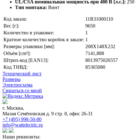
UL/CSA номинальная мощность при 480 В [л.с.]:
250
Тип монтажа:
Винт
Код заказа:
11B31000110
Вес [г]:
9650
Количество в упаковке:
1
Кратное количество коробок в заказе:
1
Размеры упаковки [мм]:
208X148X232
Объём [cm³]:
7141,888
Штрих-код [EAN13]:
8013975026557
Код ТНВД:
85365080
Технический лист
Размеры
Электросхема
Связаться со мной
г. Москва,
Малая Семёновская д. 9 стр. 8, офис 26-31
+7 (495) 998-50-80
info@wattelectric.ru
Наши реквизиты: