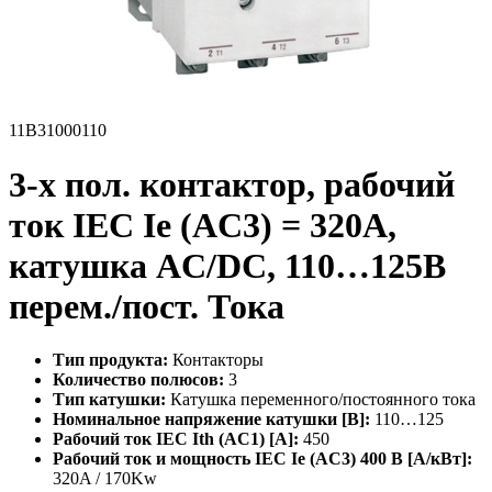
11B31000110
3-х пол. контактор, рабочий
ток IEC Ie (AC3) = 320A,
катушка AC/DC, 110…125В
перем./пост. Тока
Тип продукта:
Контакторы
Количество полюсов:
3
Тип катушки:
Катушка переменного/постоянного тока
Номинальное напряжение катушки [В]:
110…125
Рабочий ток IEC Ith (AC1) [A]:
450
Рабочий ток и мощность IEC Ie (AC3) 400 В [A/кВт]:
320A / 170Kw