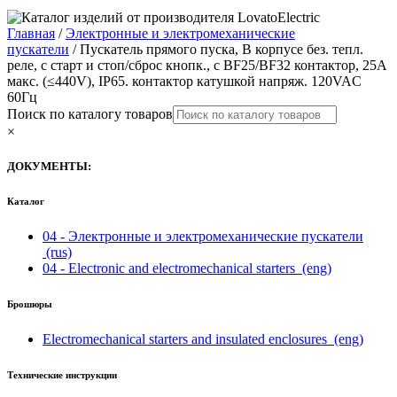
Главная
/
Электронные и электромеханические
пускатели
/ Пускатель прямого пуска, В корпусе без. тепл.
реле, с старт и стоп/сброс кнопк., с BF25/BF32 контактор, 25A
макс. (≤440V), IP65. контактор катушкой напряж. 120VAC
60Гц
Поиск по каталогу товаров
×
ДОКУМЕНТЫ:
Каталог
04 - Электронные и электромеханические пускатели
(rus)
04 - Electronic and electromechanical starters
(eng)
Брошюры
Electromechanical starters and insulated enclosures
(eng)
Технические инструкции