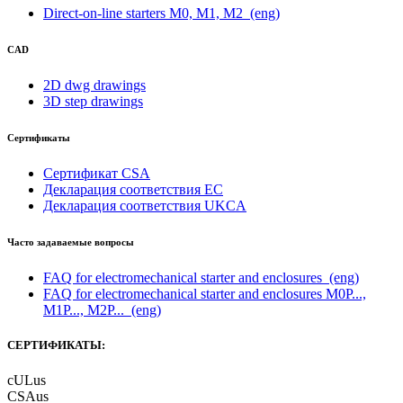
Direct-on-line starters M0, M1, M2
(eng)
CAD
2D dwg drawings
3D step drawings
Сертификаты
Сертификат CSA
Декларация соответствия ЕС
Декларация соответствия UKCA
Часто задаваемые вопросы
FAQ for electromechanical starter and enclosures
(eng)
FAQ for electromechanical starter and enclosures M0P...,
M1P..., M2P...
(eng)
СЕРТИФИКАТЫ:
cULus
CSAus