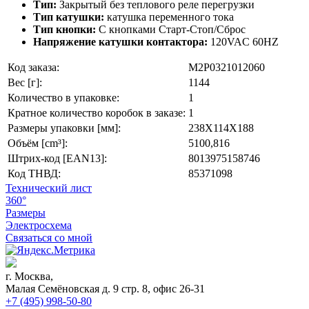
Тип:
Закрытый без теплового реле перегрузки
Тип катушки:
катушка переменного тока
Тип кнопки:
С кнопками Старт-Стоп/Сброс
Напряжение катушки контактора:
120VAC 60HZ
Код заказа:
M2P0321012060
Вес [г]:
1144
Количество в упаковке:
1
Кратное количество коробок в заказе:
1
Размеры упаковки [мм]:
238X114X188
Объём [cm³]:
5100,816
Штрих-код [EAN13]:
8013975158746
Код ТНВД:
85371098
Технический лист
360°
Размеры
Электросхема
Связаться со мной
г. Москва,
Малая Семёновская д. 9 стр. 8, офис 26-31
+7 (495) 998-50-80