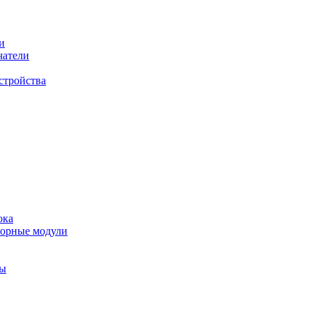
и
чатели
стройства
ока
торные модули
ты