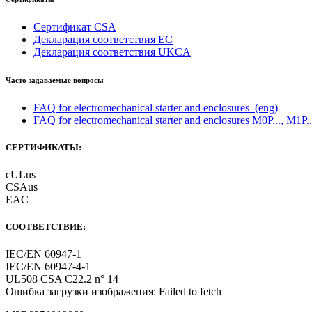
Сертификат CSA
Декларация соответствия ЕС
Декларация соответствия UKCA
Часто задаваемые вопросы
FAQ for electromechanical starter and enclosures
(eng)
FAQ for electromechanical starter and enclosures M0P..., M1P..
СЕРТИФИКАТЫ:
cULus
CSAus
EAC
СООТВЕТСТВИЕ:
IEC/EN 60947-1
IEC/EN 60947-4-1
UL508 CSA C22.2 n° 14
Ошибка загрузки изображения: Failed to fetch