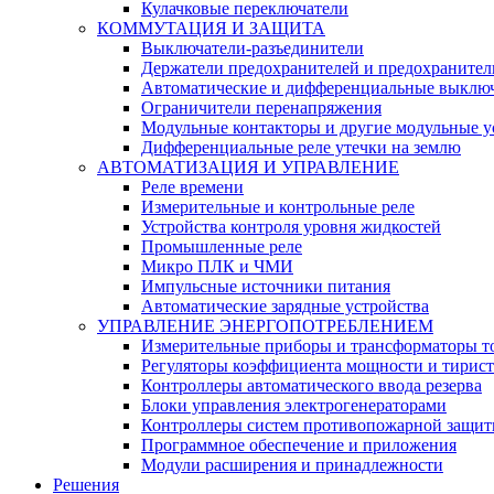
Кулачковые переключатели
КОММУТАЦИЯ И ЗАЩИТА
Выключатели-разъединители
Держатели предохранителей и предохранител
Автоматические и дифференциальные выклю
Ограничители перенапряжения
Модульные контакторы и другие модульные у
Дифференциальные реле утечки на землю
АВТОМАТИЗАЦИЯ И УПРАВЛЕНИЕ
Реле времени
Измерительные и контрольные реле
Устройства контроля уровня жидкостей
Промышленные реле
Микро ПЛК и ЧМИ
Импульсные источники питания
Автоматические зарядные устройства
УПРАВЛЕНИЕ ЭНЕРГОПОТРЕБЛЕНИЕМ
Измерительные приборы и трансформаторы т
Регуляторы коэффициента мощности и тирис
Контроллеры автоматического ввода резерва
Блоки управления электрогенераторами
Контроллеры систем противопожарной защи
Программное обеспечение и приложения
Модули расширения и принадлежности
Решения