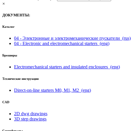
×
ДОКУМЕНТЫ:
Каталог
04 - Электронные и электромеханические пускатели
(rus)
04 - Electronic and electromechanical starters
(eng)
Брошюры
Electromechanical starters and insulated enclosures
(eng)
Технические инструкции
Direct-on-line starters M0, M1, M2
(eng)
CAD
2D dwg drawings
3D step drawings
Сертификаты