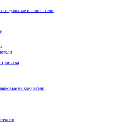
 и педальные выключатели
е
и
чатели
стройства
плавковые выключатели
энергии