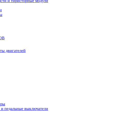
сти и тиристорные модули
и
ты
ОВ
ты двигателей
оры
 и педальные выключатели