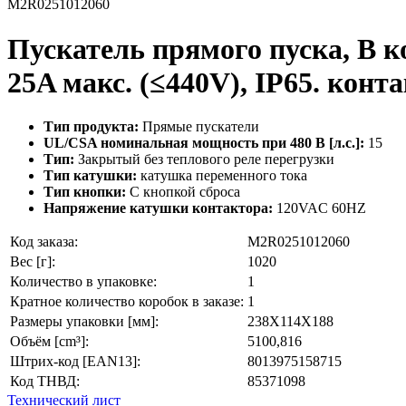
M2R0251012060
Пускатель прямого пуска, В ко
25A макс. (≤440V), IP65. кон
Тип продукта:
Прямые пускатели
UL/CSA номинальная мощность при 480 В [л.с.]:
15
Тип:
Закрытый без теплового реле перегрузки
Тип катушки:
катушка переменного тока
Тип кнопки:
С кнопкой сброса
Напряжение катушки контактора:
120VAC 60HZ
Код заказа:
M2R0251012060
Вес [г]:
1020
Количество в упаковке:
1
Кратное количество коробок в заказе:
1
Размеры упаковки [мм]:
238X114X188
Объём [cm³]:
5100,816
Штрих-код [EAN13]:
8013975158715
Код ТНВД:
85371098
Технический лист