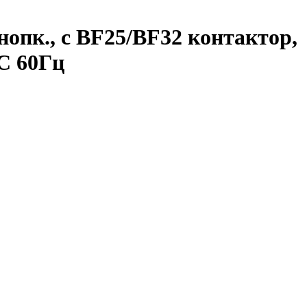
кнопк., с BF25/BF32 контактор,
AC 60Гц