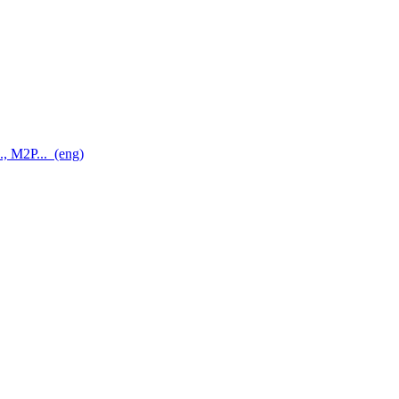
., M2P...
(eng)