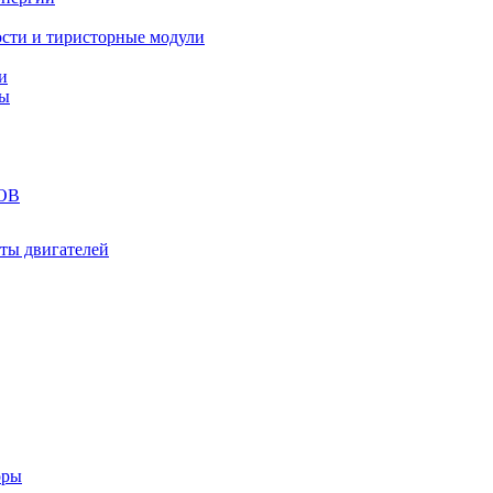
сти и тиристорные модули
и
ты
ОВ
ты двигателей
оры