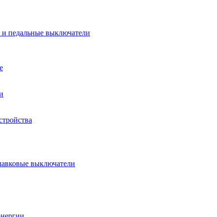
 и педальные выключатели
е
и
стройства
плавковые выключатели
энергии