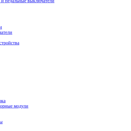
 и педальные выключатели
и
чатели
стройства
ока
торные модули
ты