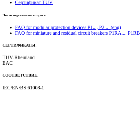
Сертификат TUV
Часто задаваемые вопросы
FAQ for modular protection devices P1..., P2...
(eng)
FAQ for miniature and residual circuit breakers P1RA..., P1RB
СЕРТИФИКАТЫ:
TÜV-Rheinland
EAC
СООТВЕТСТВИЕ:
IEC/EN/BS 61008-1