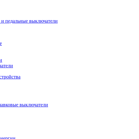
 и педальные выключатели
е
и
чатели
стройства
плавковые выключатели
энергии