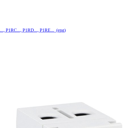
..., P1RC..., P1RD..., P1RE...
(eng)