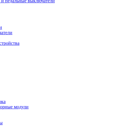
 и педальные выключатели
и
чатели
стройства
ока
торные модули
ты