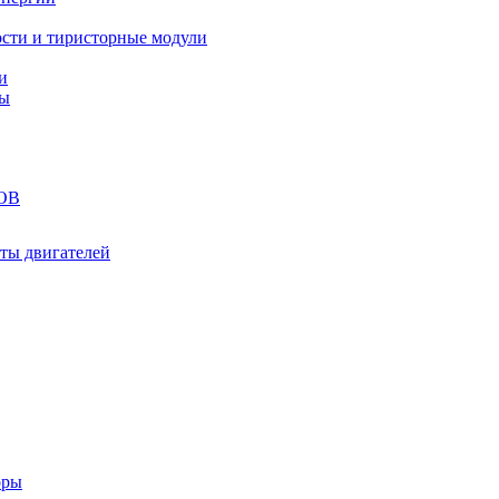
сти и тиристорные модули
и
ты
ОВ
ты двигателей
оры