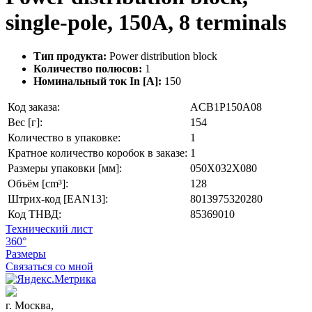
single-pole, 150A, 8 terminals
Тип продукта:
Power distribution block
Количество полюсов:
1
Номинальный ток In [A]:
150
Код заказа:
ACB1P150A08
Вес [г]:
154
Количество в упаковке:
1
Кратное количество коробок в заказе:
1
Размеры упаковки [мм]:
050X032X080
Объём [cm³]:
128
Штрих-код [EAN13]:
8013975320280
Код ТНВД:
85369010
Технический лист
360°
Размеры
Связаться со мной
г. Москва,