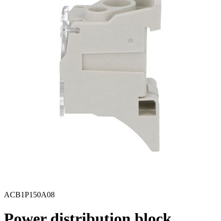
ACB1P150A08
Power distribution block,