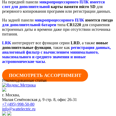
На передней панели
микропроцессорного ПЛК
имеется
слот
для дополнительной
карты памяти micro SD
для
резервного копирования программ или регистрации данных.
На задней панели
микропроцессорного ПЛК
имеется гнездо
для
дополнительной
батареи
типа
CR1220
для сохранения
встроенных даты и времени даже при отсутствии источника
питания.
LRK
интегрирует все функции серии
LRD
, а также
новые
дополнительные функции
, такие как
регистрация данных,
аналоговый фильтр с вычислением минимального,
максимального и среднего значения и новые
астрономические часы
.
ПОСМОТРЕТЬ АССОРТИМЕНТ
Рекомендованные статьи
г. Москва,
Малая Семёновская д. 9 стр. 8, офис 26-31
+7 (495) 998-50-80
info@wattelectric.ru