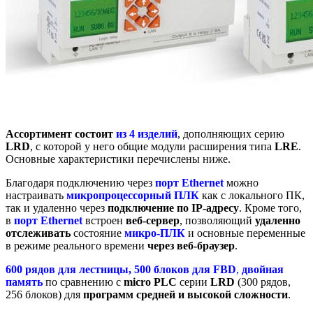
Ассортимент состоит
из 4 изделий
, дополняющих серию
LRD
, с которой у него общие модули расширения типа
LRE
.
Основные характеристики перечислены ниже.
Благодаря подключению через
порт Ethernet
можно
настраивать
микропроцессорный ПЛК
как с локального ПК,
так и удаленно через
подключение по IP-адресу
. Кроме того,
в
порт Ethernet
встроен
веб-сервер
, позволяющий
удаленно
отслеживать
состояние
микро-ПЛК
и основные переменные
в режиме реального времени
через веб-браузер
.
600 рядов для лестницы, 500 блоков для FBD
,
двойная
память
по сравнению с
micro PLC
серии
LRD
(300 рядов,
256 блоков) для
программ средней и высокой сложности
.